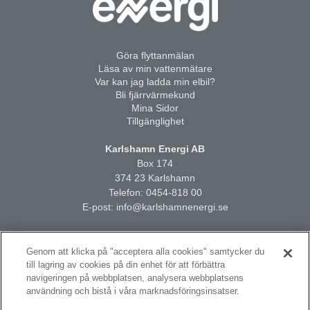
Göra flyttanmälan
Läsa av min vattenmätare
Var kan jag ladda min elbil?
Bli fjärrvärmekund
Mina Sidor
Tillgänglighet
Karlshamn Energi AB
Box 174
374 23 Karlshamn
Telefon:
0454-818 00
E-post:
info@karlshamnenergi.se
Genom att klicka på "acceptera alla cookies" samtycker du
till lagring av cookies på din enhet för att förbättra
navigeringen på webbplatsen, analysera webbplatsens
användning och bistå i våra marknadsföringsinsatser.